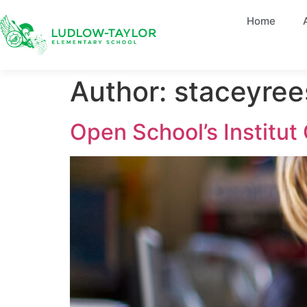
Home
Author:
staceyree
Open School’s Institut