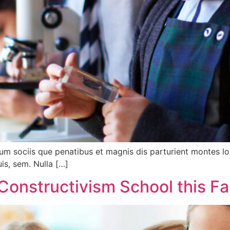
m sociis que penatibus et magnis dis parturient montes l
uis, sem. Nulla […]
 Constructivism School this Fa