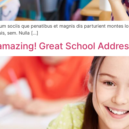
m sociis que penatibus et magnis dis parturient montes l
uis, sem. Nulla […]
 amazing! Great School Addre